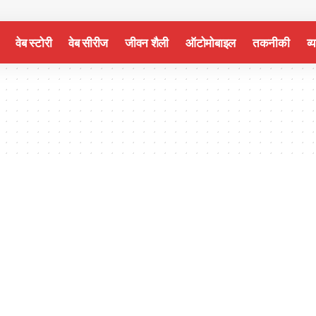
वेब स्टोरी
वेब सीरीज
जीवन शैली
ऑटोमोबाइल
तकनीकी
व्