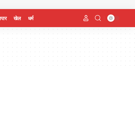
यापार
खेल
धर्म