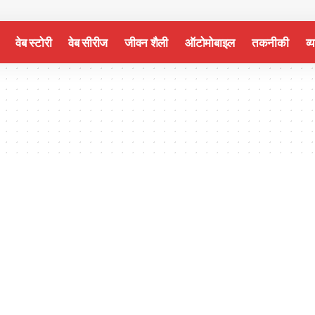
वेब स्टोरी
वेब सीरीज
जीवन शैली
ऑटोमोबाइल
तकनीकी
व्