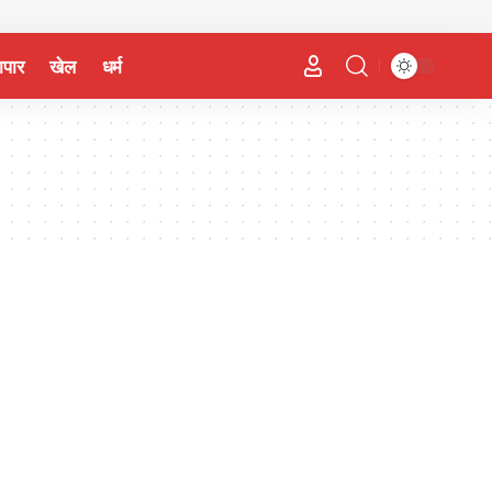
यापार
खेल
धर्म