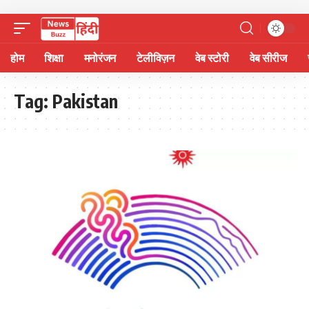
होम
शिक्षा
मनोरंजन
टेलीविज़न
वेब स्टोरी
वेब सीरीज
Tag:
Pakistan